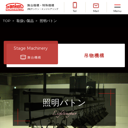
Toggle 
Tel
Mail
Menu
TOP
取扱い製品
照明バトン
Stage Machinery
吊物機構
舞台機構
照明バトン
Lightingbar