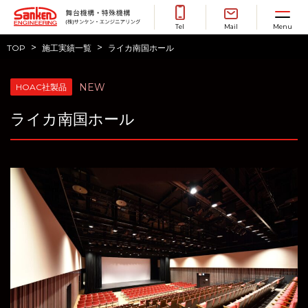
Toggle 
Tel
Mail
Menu
>
>
TOP
施工実績一覧
ライカ南国ホール
NEW
HOAC社製品
ライカ南国ホール