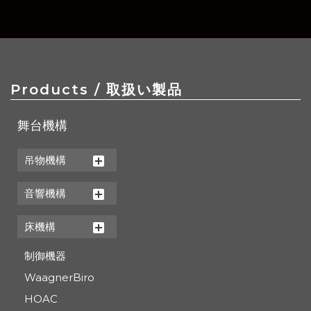
Products
/ 取扱い製品
舞台機構
吊物機構
音響機構
床機構
制御機器
WaagnerBiro
HOAC