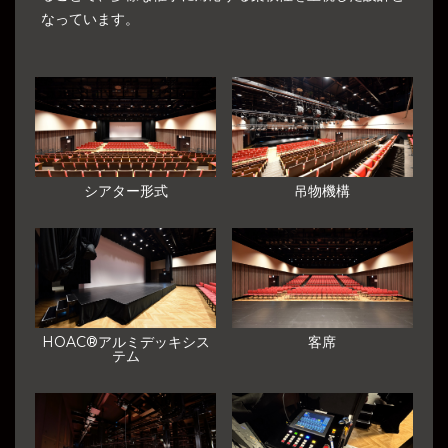
なっています。
シアター形式
吊物機構
HOAC®アルミデッキシス
客席
テム