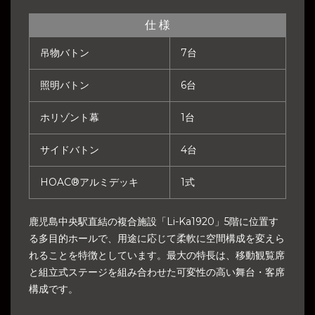
仕 様
吊物バトン
7台
照明バトン
6台
ホリゾント幕
1台
サイドバトン
4台
HOAC®アルミデッキ
1式
鹿児島中央駅直結の複合施設「Li-Ka1920」5階に位置す
る多目的ホールで、用途に応じて柔軟に空間構成を変えら
れることを特徴としています。最大の特長は、移動観覧席
と組立式ステージを組み合わせた可変性の高い舞台・客席
構成です。