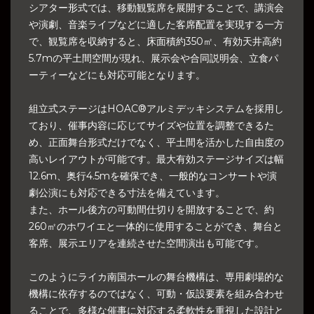
シアター形式では、移動観覧席を展開することで、講演会
や演劇、音楽ライブなどに適した客席配置を実現する一方
で、観覧席を収納すると、床面積約350㎡、有効天井高約
5.7mの平土間空間が現れ、展示会や合同説明会、立食パ
ーティーなどにも対応可能となります。
組立式ステージはHOAC®アルミデッキシステムを採用し
ており、催事内容に応じてサイズや位置を調整できるた
め、正面舞台形式だけでなく、平土間を活かした自由度の
高いレイアウトが可能です。最大有効ステージサイズは幅
12.6m、奥行4.5mを確保でき、一般的なコンサートや演
劇公演にも対応できる寸法を備えています。
また、ホール後方の可動間仕切りを開放することで、約
260㎡のホワイエと一体的に使用することができ、舞台と
客席、展示エリアを連続させた空間演出も可能です。
このようにライカ南国ホールの舞台機構は、専用劇場的な
機構に依存するのではなく、可動・仮設要素を組み合わせ
ることで、多様な催事に対応する柔軟性を重視した設計と