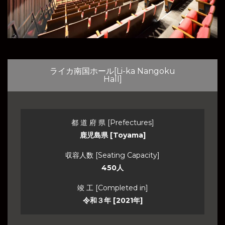
ライカ南国ホール[Li-ka Nangoku
Hall]
都 道 府 県 [Prefectures]
鹿児島県 [Toyama]
収容人数 [Seating Capacity]
450人
竣 工 [Completed in]
令和３年 [2021年]